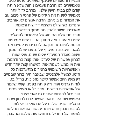
הבנייה והמוצרים שבענף משתנים מתעדכנים
ומאפשרים לנו הרבה פעמים נוחות שלא היתה
קודם לכן בבית הישן שלנו. מרחב גדול יותר
מאפשר לשנות את הגדלים של פרטי העיצוב וגם
את המרוחים ביניהם. הרבה אנשים לא אוהבים
שינויים. כשיש לנו רשימת דרישות ורצונות
מוגדרים, חשוב להבין מה מתוך הדרישות
והרצונות שלנו הם סוג של היצמדות להרגלים
ישנים מהעבר ומה מתוכן הם דרישות אמיתיות
נכונות להיום. זה נכון גם לדברים פרקטיים וגם
לסגנון העיצוב המועדף עלינו. אם יש לנו סגנון
עיצוב מוגדר המועדף עלינו שנים, אולי שווה
לבחון אפשרות של לעדכן אותו קצת בהזדמנות
זאת או ממש לשנות אותו למשהו קצת יותר חדש
? אפשרויות השימוש בחמרים מתעדכנות כל
הזמן. למשל אלמנטים שבעבר היה ברור שבנויים
רק מעץ היום אפשר לייצר מזכוכית, ברזל, בטון,
לוחות גרניט ועוד, וזה פותח בפנינו קשת שלמה
של אפשרויות חדשות. אדריכל או מעצב פנים
טוב יכול להנחות אתכם גם לגבי שינוי
האפשרויות הקיים וגם יאפשר לכם לבחון שנית
הרגלים ישנים שלכם עליהם אולי כדאי לותר
לטובת תכנון חדש ויותר עכשווי. גם אם תחליטו
לשמור על ההרגלים וההעדפות שלכם מהעבר,