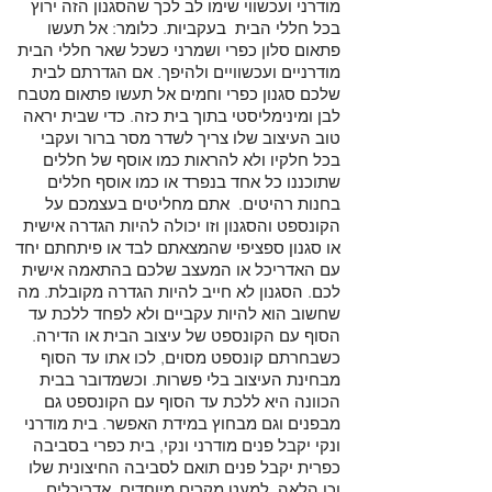
מודרני ועכשווי שימו לב לכך שהסגנון הזה ירוץ
בכל חללי הבית בעקביות. כלומר: אל תעשו
פתאום סלון כפרי ושמרני כשכל שאר חללי הבית
מודרניים ועכשוויים ולהיפך. אם הגדרתם לבית
שלכם סגנון כפרי וחמים אל תעשו פתאום מטבח
לבן ומינימליסטי בתוך בית כזה. כדי שבית יראה
טוב העיצוב שלו צריך לשדר מסר ברור ועקבי
בכל חלקיו ולא להראות כמו אוסף של חללים
שתוכננו כל אחד בנפרד או כמו אוסף חללים
בחנות רהיטים. אתם מחליטים בעצמכם על
הקונספט והסגנון וזו יכולה להיות הגדרה אישית
או סגנון ספציפי שהמצאתם לבד או פיתחתם יחד
עם האדריכל או המעצב שלכם בהתאמה אישית
לכם. הסגנון לא חייב להיות הגדרה מקובלת. מה
שחשוב הוא להיות עקביים ולא לפחד ללכת עד
הסוף עם הקונספט של עיצוב הבית או הדירה.
כשבחרתם קונספט מסוים, לכו אתו עד הסוף
מבחינת העיצוב בלי פשרות. וכשמדובר בבית
הכוונה היא ללכת עד הסוף עם הקונספט גם
מבפנים וגם מבחוץ במידת האפשר. בית מודרני
ונקי יקבל פנים מודרני ונקי, בית כפרי בסביבה
כפרית יקבל פנים תואם לסביבה החיצונית שלו
וכן הלאה, למעט מקרים מיוחדים. אדריכלים