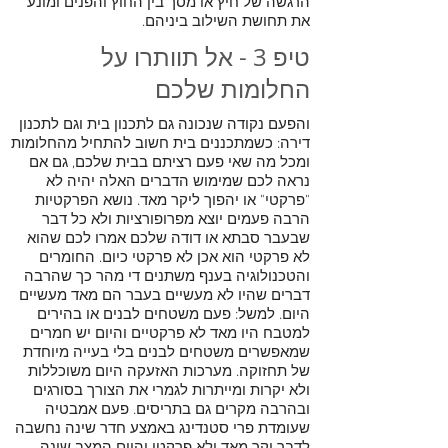
הרגשה של חיץ או מסך בין החוץ והפנים ומונע
את תחושת השילוב ביניהם.
טיפ 3 - אל תוותרו על
החלומות שלכם
והפעם נקודה שנכונה גם לתכנון בית וגם לתכנון
דירה: כשמתכננים בית חשוב להתחיל מהחלומות
ומכל מה שאי פעם רציתם בבית שלכם, גם אם
נראה לכם שמימוש הדברים האלה יהיה לא
"פרקטי" או יהפוך ליקר מאד. נושא הפרקטיות
הרבה פעמים יוצא מפרופורציות ולא כל דבר
שבעבר סבתא או דודה שלכם אמרו לכם שהוא
לא פרקטי הוא אכן לא פרקטי כיום. החומרים
והטכנולוגיה בענף משתנים די מהר כך שהרבה
דברים שהיו לא מעשיים בעבר הם מאד מעשיים
היום. למשל: פעם משטחים לבנים או בהירים
למטבח היו מאד לא פרקטיים והיום יש חמרים
שמאפשרים משטחים לבנים בלי בעייה מיוחדת
של תחזוקה. מערכות האזעקה היום משוכללות
ולא יקרות ומייתרות לגמרי את הצורך בסורגים
ובהרבה מקרים גם בתריסים. פעם אמבטיה
שעומדת פרי סטנדינג באמצע חדר שינה נחשבה