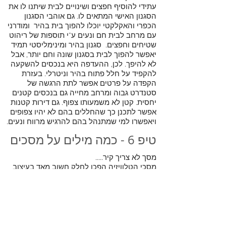
עתידי להוסיף חפצים ושינויים לבית שיתנו לו את
הסגנון האישי המתאים לו. גם אוהבי הסגנון
הכפרי והאקלקטי יוכלו להפוך בית בהיר ומודרני
עם מרחב לבית חם ונעים ע"י תוספות של ריהוט
שטיחים וחפצים. סגנון בהיר ומינימליסטי תמיד
יאפשר להפוך לבית בסגנון שונה וחם יותר, אבל
לא להיפך. לכן, ההעדפה היא בנכסים להשקעה
להקפיד על חלל פתוח בהיר וניטרלי. בעזרת
הקפדה על פרטים אפשר לתת הרגשה של
סטנדרט גבוה ומרחב מחייה גם בנכסים קטנים
יחסית. קטן לא משמעותו צפוף. גם דירות קטנות
אפשר לתכנן כך שהחללים בהם לא יהיו צפופים
ויאפשרו למי שמתנהל בהם להרגיש מרווח ונעים.
טיפ 6 - כמה מילים על מסכים
מסך לא צריך קיר.....
מסכי הטלוויזיה הפכו לחלק חשוב מאד בעיצוב
כל בית או דירה. שנים הורגלנו למסכי טלוויזיה
שצמודים לקיר מאחוריהם. אחד היתרונות של
התפתחות המסכים הדקים הוא האפשרות
למקמם על עמוד באמצע החלל, לתלותם
מהתקרה, להטמינם בתוך ריהוט ולהעלותם ע"י
מעלית לקראת הצפייה ועוד. האפשרויות האלה