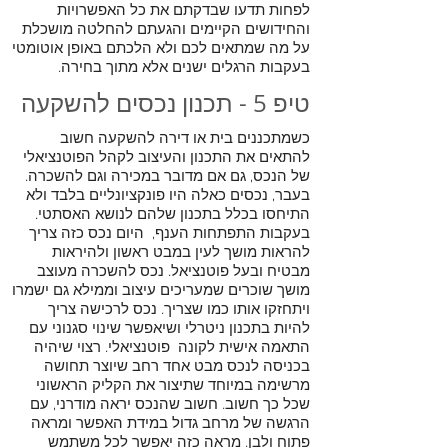
לפחות תדעו שבדקתם את כל האפשרויות
והחידושים הקיימים והגעתם להחלטה מושכלת
על מה שמתאים לכם ולא הלכתם באופן אוטומטי
בעקבות הרגלים ישנים אלא מתוך בחירה.
טיפ 5 - תכנון נכסים להשקעה
כשמתכננים בית או דירה להשקעה חשוב
להתאים את התכנון והעיצוב לקהל הפוטנציאלי
של הנכס, גם אם מדובר במכירה וגם להשכרה.
בעבר, נכסים כאלה היו פונקציונליים בלבד ולא
התיחסו בכלל בתכנון שלהם לנושא האסתטי.
בעקבות התפתחות הענף, היום נכס כזה צריך
להראות מושך לעין במבט ראשון ולהיראות
מבטיח ובעל פוטנציאל. נכס להשכרה מעוצב
מושך שוכרים שמעריכים עיצוב וממילא גם ישמרו
ויתחזקו אותו כמו שצריך. נכס לרכישה צריך
להיות בתכנון ניטרלי ושיאפשר שינוי סגנוני עם
התאמה אישית לקונה פוטנציאלי. רצוי שיהיה
בכניסה לנכס מבט אחד רחב שיוצר תחושה
מרשימה במיוחד שתיצור את הקליק הראשוני
שכל כך חשוב. חשוב שהנכס יראה מודרני, עם
הרגשה של מרחב גדול במידת האפשר ומראה
פתוח ולבן. מראה כזה יאפשר לכל משתמש