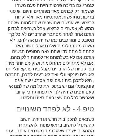
לדבר יקר מאד ולא פרקטי והיום המצב שונה
לגמרי. גם בריכה פרטית הייתה פעם משהו
ששמור רק לבתים מאד מפוארים והיום יש סוגי
בריכות מתועשות אסתטיות מאד ולא יקרות
לביצוע. יש אנשים שחושבים שהחלומות שלהם
ממש לא אפשריים לביצוע אבל כשבאים לבדוק
אותם אחד לאחד מסתבר שהדברים לא כל כך
מסובכים ומורכבים כמו שהיה נראה להם. לא
משנה מה החלומות שלכם אבל חשוב מאד
להתחיל מהם כדי שהתוצאה הסופית תגשים
אותם, אם לא בשלמותם אז לפחות חלק מהם.
אם לא מתחילים מהחלומות ושוקעים יותר מידי
בפרקטיות של הדברים נקבל בית פונקציונלי ותו
לא. בית פונקציונלי זאת לא בעיה לתכנן, החכמה
, היא לתכנן בית נעים יפה אסתטי שהוא גם
פונקציונלי וגם יש בתוכו את כל מה שחלמנו אי
פעם ורצינו שיהיה לנו, או לפחות הכי קרוב
שאפשר לכל מה שאי פעם רצינו וחלמנו.
טיפ 4 - לא לפחד משינויים
כשבאים לתכנן בית חדש או דירה, חשוב
להשתדל לחשוב בראש פתוח ולהשתחרר
מהרגלים ישנים שלא תמיד משרתים אותנו. ענף