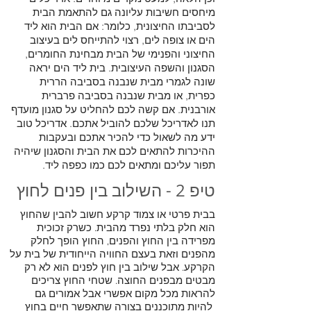
מיחסים חשיבות עליונה גם להתאמת הבית
לסביבתו החיצונית, כלומר: אם הבית הוא ליד
הים או צופה לים, רצוי להתייחס לים בעיצוב
החיצוני והפנימי של הבית מבחינת החומרים,
הסגנון והשפה העיצובית. בית ליד הים יראה
שונה לגמרי מבית שנבנה בסביבה הררית
כפרית, או מבית שנבנה בסביבה פרברית
אורבנית. אם קשה לכם להחליט על סגנון מועדף
תנו לאדריכל שלכם להוביל אתכם. אדריכל טוב
ידע מה לשאול כדי להכיר אתכם ובעקבות
ההיכרות להתאים לכם את הבית והסגנון שיהיה
תפור עליכם ומתאים לכם כמו כפפה ליד.
טיפ 2 - השילוב בין פנים לחוץ
בבית פרטי או צמוד קרקע חשוב להבין שהחוץ
הוא חלק בלתי נפרד מהבית. כשרק זכוכית
מפרידה בין החוץ והפנים, החוץ הופך לחלק
מהפנים וזאת בעצם החוויה הייחודית של בית על
הקרקע. אבל שילוב בין חוץ לפנים הוא לא רק
מבטים מבפנים החוצה. שטחי החוץ צריכים
להראות מכל מקום אפשרי אבל אמורים גם
להיות מתוכננים בצורה שתאפשר חיים בחוץ