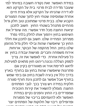
במידת האפשר. זאת נקודה חשובה במיוחד למי
שעובר מדירה לבית פרטי. בית על הקרקע הוא
לא דירה שהניחו על הקרקע אלא צורת חיים
אחרת שמוסיפה שטחי חוץ לתוך שטח המגורים
הקבוע שלנו. בבית פרטי שמתוכנן טוב חלק גדול
מהחיים מתנהל בשטחי החוץ. חשוב לתכנן
יציאות החוצה מכל חדר אפשרי, מה שיגדיל את
השימוש בחוץ ויהפוך אותו לחלק בלתי נפרד
ממרחב המחייה שלנו. חשוב גם לתכנן את חללי
החוץ כך שיאפשרו שהות ובילוי חלק גדול מהזמן
שלנו בחוץ, החל מהקפה של הבוקר, ארוחות,
אירוח משפחה וחברים, פגישות עבודה בחוץ או
כל פעילות אחרת. כדי לאפשר את זה, צריך
לספק הצללה נכונה,ריהוט חוץ מתאים לפעילות,
לדאוג לזרימת אויר או מאווררים בקיץ וגם
פתרונות שיאפשרו שהות בחוץ גם בחורף. בארץ
בדרך כלל אין בעיה לשבת בחוץ גם בימי שמש
בחורף אבל אפשר גם לתכנן גינת חורף סגורה
חלקית במידה ויש צורך בכך. לגבי הפתחים
החוצה: מומלץ להשאיר את קירות הזכוכית
שמפרידים ביו החוץ והפנים נקיים במידת
האפשר ולא להעמיסם בריבוי של מסגרות
ופרופילים. ריבוי של חלוקות של הפתחים יוצר